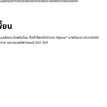
ัสบรรยากาศเปิดโล่งอย่างแท้จริงด้วยหลังคาที่ถอดออกได้
พี้ยน
บเสียงระดับพรีเมียม ที่มีลำโพงเก้าตัวจาก Alpine
มาพร้อมซาวด์บาร์เหนือ
®
อากาศ และแอมพลิฟายเออร์ 552 วัตต์