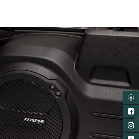
ลงทะเ
FA
IN