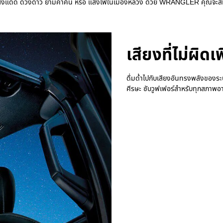
แสงแดด ดวงดาว ยามค่ำคืน หรือ แสงไฟในเมืองหลวง ด้วย WRANGLER คุณจะสัมผ
เสียงที่ไม่ผิดเ
ดื่มด่ำไปกับเสียงอันทรงพลังของระบ
ศีรษะ ซับวูฟเฟอร์สำหรับทุกสภาพ