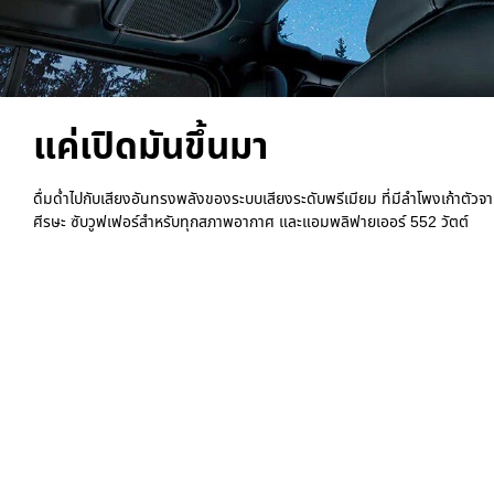
แค่เปิดมันขึ้นมา
ดื่มด่ำไปกับเสียงอันทรงพลังของระบบเสียงระดับพรีเมียม ที่มีลำโพงเก้าตัวจ
ศีรษะ ซับวูฟเฟอร์สำหรับทุกสภาพอากาศ และแอมพลิฟายเออร์ 552 วัตต์