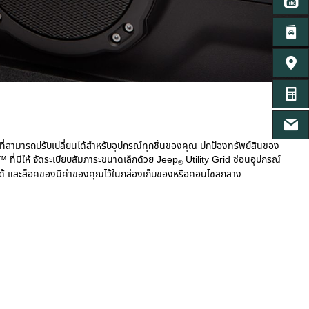
YO
LI
ค้นหาศู
คำนวน
เฟสบุ๊
ี่สามารถปรับเปลี่ยนได้สำหรับอุปกรณ์ทุกชิ้นของคุณ ปกป้องทรัพย์สินของ
™ ที่มีให้ จัดระเบียบสัมภาระขนาดเล็กด้วย Jeep
Utility Grid ซ่อนอุปกรณ์
®
กได้ และล็อคของมีค่าของคุณไว้ในกล่องเก็บของหรือคอนโซลกลาง