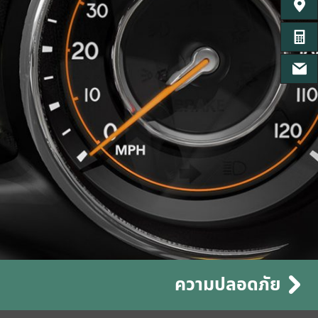
ค้นหาศู
คำนวน
เฟสบุ๊
ความปลอดภัย