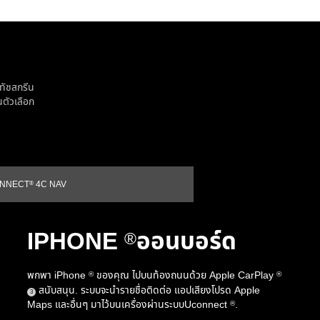
ทัชสกรีน
นตัวเลือก
e
NNECT
4C NAV
®
IPHONE
ออนบอร์ด
®
พกพา iPhone
ของคุณ ไปบนท้องถนนด้วย Apple CarPlay
®
®
สนับสนุน. ระบบจะนำรายชื่อติดต่อ แอปเสียงโปรด Apple
(
)
3
Maps และอื่นๆ มาไว้บนเครื่องผ่านระบบUconnect
.
®
Disclosure