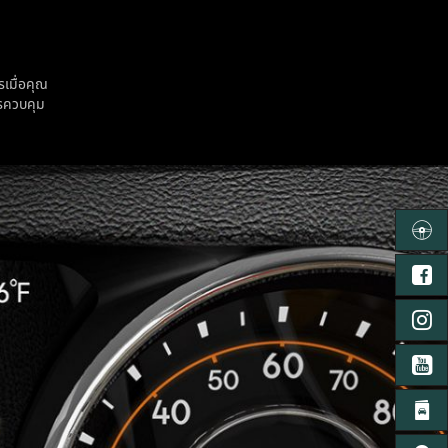
รเมื่อคุณ
ารควบคุม
ลงทะเ
FA
IN
YO
LI